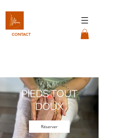
La Fée-minine
CONTACT
PIEDS TOUT
DOUX
Réserver