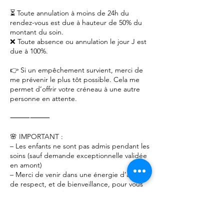
⏳ Toute annulation à moins de 24h du
rendez-vous est due à hauteur de 50% du
montant du soin.
❌ Toute absence ou annulation le jour J est
due à 100%.
👉 Si un empêchement survient, merci de
me prévenir le plus tôt possible. Cela me
permet d’offrir votre créneau à une autre
personne en attente.
⸻⸻
🌸 IMPORTANT :
– Les enfants ne sont pas admis pendant les
soins (sauf demande exceptionnelle validée
en amont)
– Merci de venir dans une énergie d’accueil,
de respect, et de bienveillance, pour vous
comme pour moi
– Toute attitude inappropriée mettra
immédiatement fin au soin