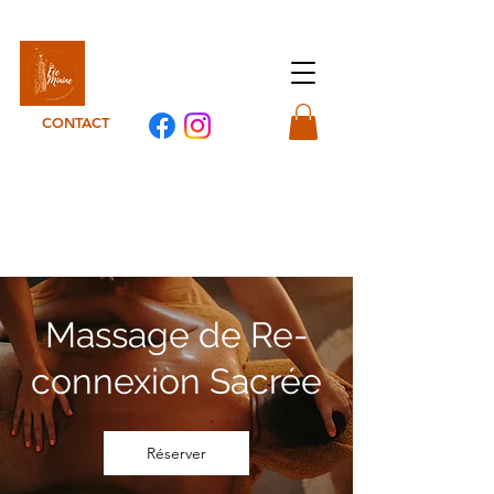
La Fée-minine
CONTACT
Massage de Re-
connexion Sacrée
Réserver