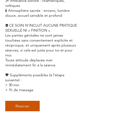
🎶 Ambiance sonore : chamaniques,
celtiques
🕯️ Atmosphère sacrée : encens, lumière
douce, accueil sensible et profond
⛔️ CE SOIN N’INCLUT AUCUNE PRATIQUE
SEXUELLE NI « FINITION ».
Les parties génitales ne sont jamais
touchées sans consentement explicite et
réciproque, et uniquement après plusieurs
séances, si cela est juste pour toi et pour
moi.
Toute attitude déplacée met
immédiatement fin à la séance.
💖 Suppléments possibles (à l’étape
suivante) :
+ 30 min
+ 1h de massage
Réserver