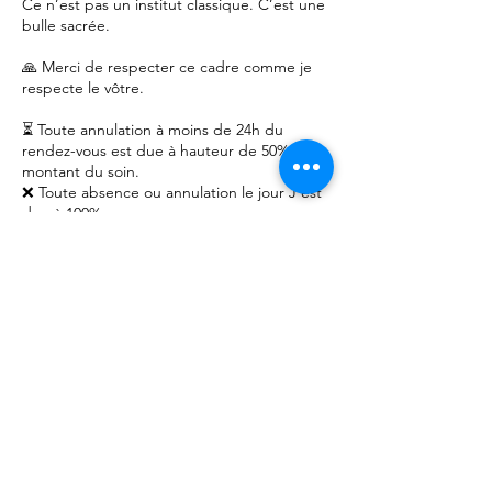
Ce n’est pas un institut classique. C’est une
bulle sacrée.
🙏 Merci de respecter ce cadre comme je
respecte le vôtre.
⏳ Toute annulation à moins de 24h du
rendez-vous est due à hauteur de 50% du
montant du soin.
❌ Toute absence ou annulation le jour J est
due à 100%.
👉 Si un empêchement survient, merci de
me prévenir le plus tôt possible. Cela me
permet d’offrir votre créneau à une autre
personne en attente.
⸻⸻
🌸 IMPORTANT :
– Les enfants ne sont pas admis pendant les
soins (sauf demande exceptionnelle validée
en amont)
– Merci de venir dans une énergie d’accueil,