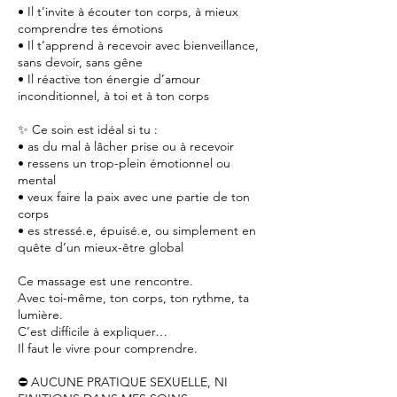
• Il t’invite à écouter ton corps, à mieux
comprendre tes émotions
• Il t’apprend à recevoir avec bienveillance,
sans devoir, sans gêne
• Il réactive ton énergie d’amour
inconditionnel, à toi et à ton corps
✨ Ce soin est idéal si tu :
• as du mal à lâcher prise ou à recevoir
• ressens un trop-plein émotionnel ou
mental
• veux faire la paix avec une partie de ton
corps
• es stressé.e, épuisé.e, ou simplement en
quête d’un mieux-être global
Ce massage est une rencontre.
Avec toi-même, ton corps, ton rythme, ta
lumière.
C’est difficile à expliquer…
Il faut le vivre pour comprendre.
⛔️ AUCUNE PRATIQUE SEXUELLE, NI