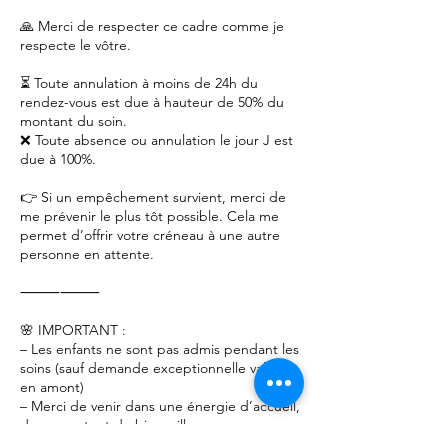
🙏 Merci de respecter ce cadre comme je
respecte le vôtre.
⏳ Toute annulation à moins de 24h du
rendez-vous est due à hauteur de 50% du
montant du soin.
❌ Toute absence ou annulation le jour J est
due à 100%.
👉 Si un empêchement survient, merci de
me prévenir le plus tôt possible. Cela me
permet d’offrir votre créneau à une autre
personne en attente.
⸻⸻
🌸 IMPORTANT :
– Les enfants ne sont pas admis pendant les
soins (sauf demande exceptionnelle validée
en amont)
– Merci de venir dans une énergie d’accueil,
de respect, et de bienveillance, pour vous
comme pour moi