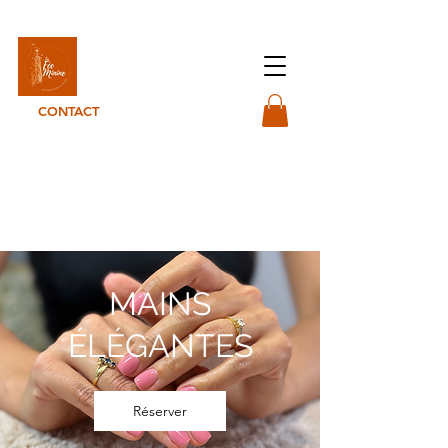
La Fée-minine
CONTACT
MAINS
ÉLÉGANTES
Réserver